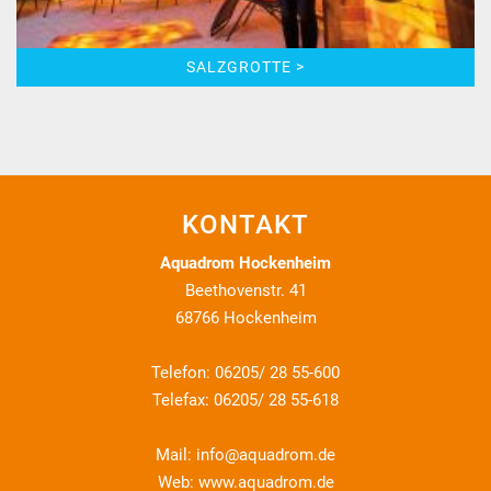
SALZGROTTE >
KONTAKT
Aquadrom Hockenheim
Beethovenstr. 41
68766 Hockenheim
Telefon: 06205/ 28 55-600
Telefax: 06205/ 28 55-618
Mail:
info@aquadrom.de
Web:
www.aquadrom.de