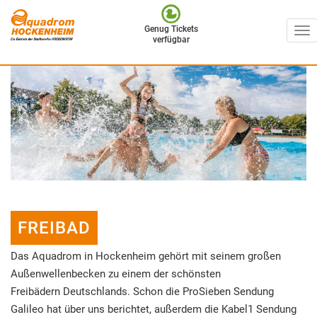
Genug Tickets
To
verfügbar
nav
Direkt
zum
Inhalt
FREIBAD
Das Aquadrom in Hockenheim gehört mit seinem großen
Außenwellenbecken zu einem der schönsten
Freibädern Deutschlands. Schon die ProSieben Sendung
Galileo hat über uns berichtet, außerdem die Kabel1 Sendung