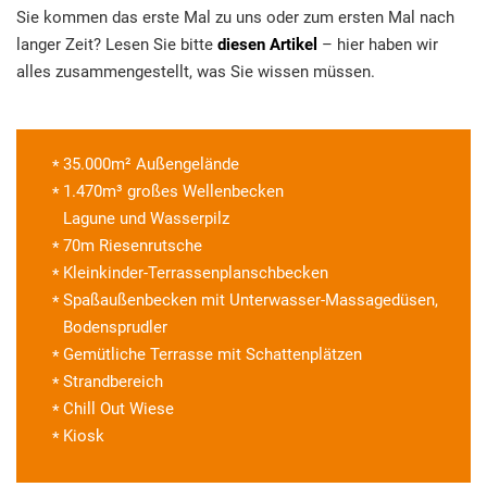
Sie kommen das erste Mal zu uns oder zum ersten Mal nach
langer Zeit? Lesen Sie bitte
diesen Artikel
– hier haben wir
alles zusammengestellt, was Sie wissen müssen.
35.000m² Außengelände
1.470m³ großes Wellenbecken
Lagune und Wasserpilz
70m Riesenrutsche
Kleinkinder-Terrassenplanschbecken
Spaßaußenbecken mit Unterwasser-Massagedüsen,
Bodensprudler
Gemütliche Terrasse mit Schattenplätzen
Strandbereich
Chill Out Wiese
Kiosk